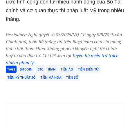
ước tính cộng dồn từ nhiều hành động của Bộ Tài
chính và cơ quan thực thi pháp luật Mỹ trong nhiều
tháng.
Disclaimer: Nghị quyết số 05/2025/NQ-CP ngày 9/9/2025 của
Chính phủ, toàn bộ thông tin trên Blogtienao.com chỉ mang
tính chất tham khảo, không phải là khuyến nghị tài chính
hay tư vấn đầu tư. Chi tiết xem tại
Tuyên bố miễn trừ trách
nhiệm pháp lý
.
TAGS
BITCOIN
BTC
IRAN
TIỀN ẢO
TIỀN ĐIỆN TỬ
TIỀN KỸ THUẬT SỐ
TIỀN MÃ HÓA
TIỀN SỐ