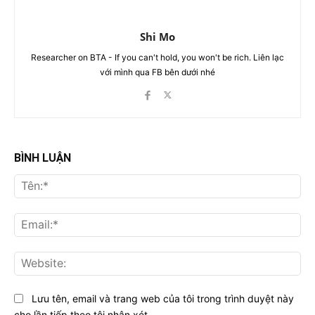
Shi Mo
Researcher on BTA - If you can't hold, you won't be rich. Liên lạc
với mình qua FB bên dưới nhé
BÌNH LUẬN
Tên
Ema
Web
Lưu tên, email và trang web của tôi trong trình duyệt này
cho lần tiếp theo tôi nhận xét.