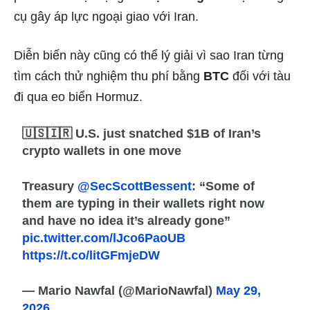
cụ gây áp lực ngoại giao với Iran.
Diễn biến này cũng có thể lý giải vì sao Iran từng
tìm cách thử nghiệm thu phí bằng
BTC
đối với tàu
đi qua eo biển Hormuz.
🇺🇸🇮🇷 U.S. just snatched $1B of Iran’s
crypto wallets in one move
Treasury
@SecScottBessent
: “Some of
them are typing in their wallets right now
and have no idea it’s already gone”
pic.twitter.com/lJco6PaoUB
https://t.co/litGFmjeDW
— Mario Nawfal (@MarioNawfal)
May 29,
2026