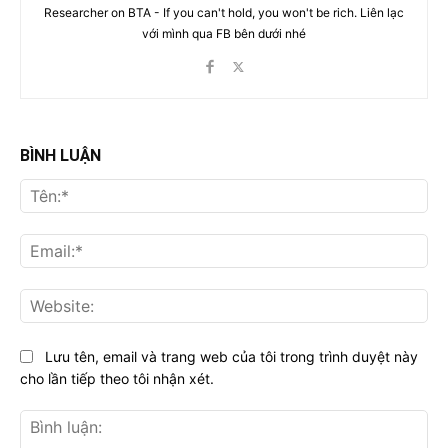
Researcher on BTA - If you can't hold, you won't be rich. Liên lạc
với mình qua FB bên dưới nhé
BÌNH LUẬN
Tên
Ema
Web
Lưu tên, email và trang web của tôi trong trình duyệt này
cho lần tiếp theo tôi nhận xét.