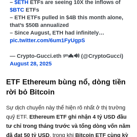
–
$ETH
ETFs are seeing 10X the inflows of
$BTC
ETFs
– ETH ETFs pulled in $4B this month alone,
that’s $50B annualized
– Since August, ETH had infinitely…
pic.twitter.com/6um1FyUgpS
— Crypto-Gucci.eth ᵍᵐ🦇🔊 (@CryptoGucci)
August 28, 2025
ETF Ethereum bùng nổ, dòng tiền
rời bỏ Bitcoin
Sự dịch chuyển này thể hiện rõ nhất ở thị trường
quỹ ETF.
Ethereum ETF ghi nhận 4 tỷ USD đầu
tư chỉ trong tháng trước và tổng dòng vốn năm
đã đạt 50 tỷ USD
, trong khi
Bitcoin ETF cùng kỳ