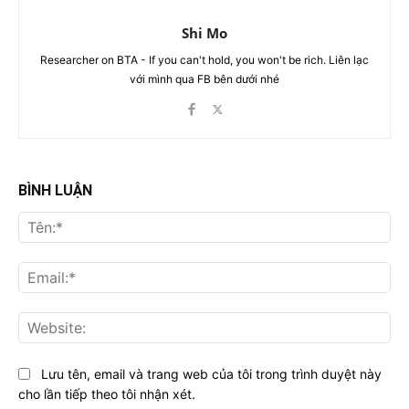
Shi Mo
Researcher on BTA - If you can't hold, you won't be rich. Liên lạc
với mình qua FB bên dưới nhé
BÌNH LUẬN
Tên
Ema
Web
Lưu tên, email và trang web của tôi trong trình duyệt này
cho lần tiếp theo tôi nhận xét.