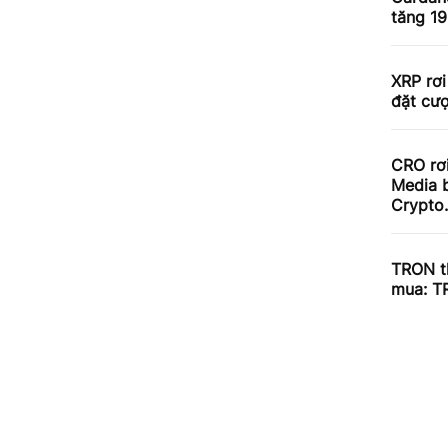
tăng 1
XRP rơi
đặt cư
CRO rơ
Media b
Crypto
TRON th
mua: T