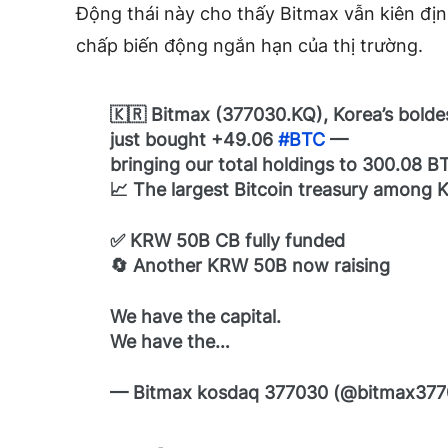
Động thái này cho thấy Bitmax vẫn kiên định
chấp biến động ngắn hạn của thị trường.
🇰🇷 Bitmax (377030.KQ), Korea’s bolde
just bought +49.06
#BTC
—
bringing our total holdings to 300.08 B
📈 The largest Bitcoin treasury among K
✅ KRW 50B CB fully funded
🔄 Another KRW 50B now raising
We have the capital.
We have the…
— Bitmax kosdaq 377030 (@bitmax37