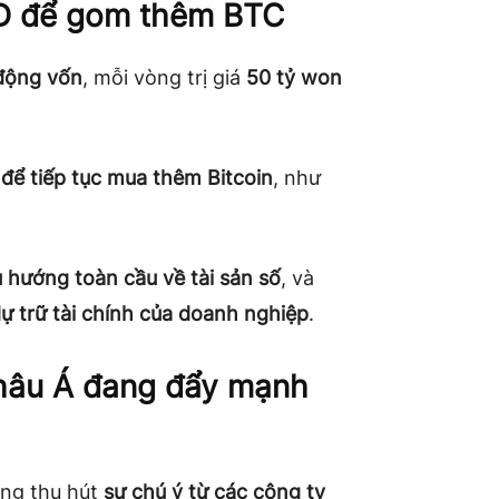
SD để gom thêm BTC
 động vốn
, mỗi vòng trị giá
50 tỷ won
để tiếp tục mua thêm Bitcoin
, như
u hướng toàn cầu về tài sản số
, và
ự trữ tài chính của doanh nghiệp
.
châu Á đang đẩy mạnh
ang thu hút
sự chú ý từ các công ty