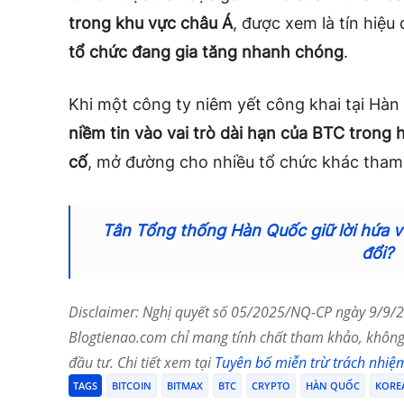
trong khu vực châu Á
, được xem là tín hiệu
tổ chức đang gia tăng nhanh chóng
.
Khi một công ty niêm yết công khai tại Hàn 
niềm tin vào vai trò dài hạn của BTC trong
cố
, mở đường cho nhiều tổ chức khác tham 
Tân Tổng thống Hàn Quốc giữ lời hứa vớ
đổi?
Disclaimer: Nghị quyết số 05/2025/NQ-CP ngày 9/9/20
Blogtienao.com chỉ mang tính chất tham khảo, không 
đầu tư. Chi tiết xem tại
Tuyên bố miễn trừ trách nhiệ
TAGS
BITCOIN
BITMAX
BTC
CRYPTO
HÀN QUỐC
KORE