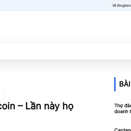
Về Blogtie
Kiến thức
More
BÀI
coin – Lần này họ
Thợ đào
doanh 
Cardan