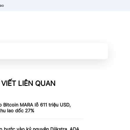
nao
 VIẾT LIÊN QUAN
 Bitcoin MARA lỗ 611 triệu USD,
thu lao dốc 27%
o bước vào kỷ nguyên Dijkstra, ADA