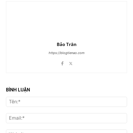
Bảo Trân
https://blogtienao.com
BÌNH LUẬN
Tên
Ema
Web