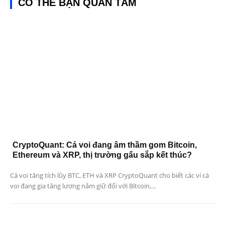
CÓ THỂ BẠN QUAN TÂM
CryptoQuant: Cá voi đang âm thầm gom Bitcoin,
Ethereum và XRP, thị trường gấu sắp kết thúc?
Cá voi tăng tích lũy BTC, ETH và XRP CryptoQuant cho biết các ví cá
voi đang gia tăng lượng nắm giữ đối với Bitcoin,...