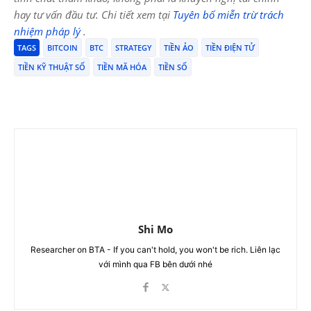
hay tư vấn đầu tư. Chi tiết xem tại
Tuyên bố miễn trừ trách
nhiệm pháp lý
.
TAGS
BITCOIN
BTC
STRATEGY
TIỀN ẢO
TIỀN ĐIỆN TỬ
TIỀN KỸ THUẬT SỐ
TIỀN MÃ HÓA
TIỀN SỐ
Shi Mo
Researcher on BTA - If you can't hold, you won't be rich. Liên lạc
với mình qua FB bên dưới nhé