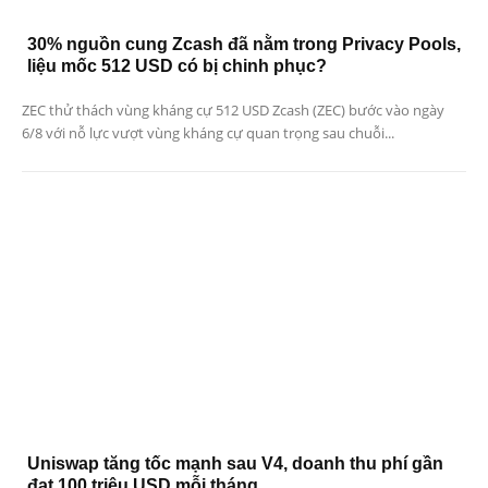
30% nguồn cung Zcash đã nằm trong Privacy Pools,
liệu mốc 512 USD có bị chinh phục?
ZEC thử thách vùng kháng cự 512 USD Zcash (ZEC) bước vào ngày
6/8 với nỗ lực vượt vùng kháng cự quan trọng sau chuỗi...
Uniswap tăng tốc mạnh sau V4, doanh thu phí gần
đạt 100 triệu USD mỗi tháng