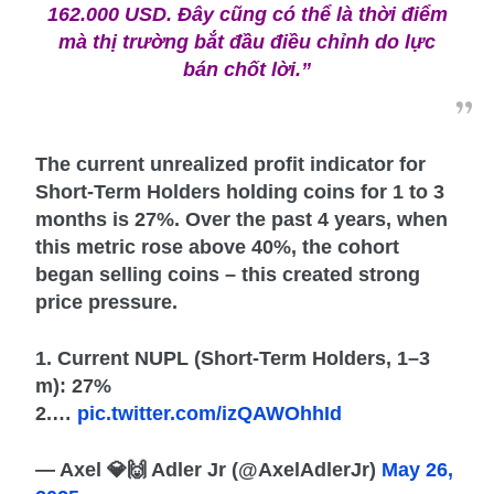
162.000 USD. Đây cũng có thể là thời điểm
mà thị trường bắt đầu điều chỉnh do lực
bán chốt lời.”
The current unrealized profit indicator for
Short-Term Holders holding coins for 1 to 3
months is 27%. Over the past 4 years, when
this metric rose above 40%, the cohort
began selling coins – this created strong
price pressure.
1. Current NUPL (Short-Term Holders, 1–3
m): 27%
2.…
pic.twitter.com/izQAWOhhId
— Axel 💎🙌 Adler Jr (@AxelAdlerJr)
May 26,