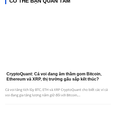
CÓ THỂ BẠN QUAN TÂM
CryptoQuant: Cá voi đang âm thầm gom Bitcoin,
Ethereum và XRP, thị trường gấu sắp kết thúc?
Cá voi tăng tích lũy BTC, ETH và XRP CryptoQuant cho biết các ví cá
voi đang gia tăng lượng nắm giữ đối với Bitcoin,...