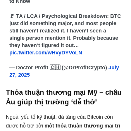
to Know
🚩 TA / LCA / Psychological Breakdown: BTC
just did something major, and most people
still haven’t realized it. I haven’t seen a
single person mention it. Probably because
they haven’t figured it out…
pic.twitter.com/wHvyDYVoLN
— Doctor Profit 🇨🇭 (@DrProfitCrypto)
July
27, 2025
Thỏa thuận thương mại Mỹ – châu
Âu giúp thị trường ‘dễ thở’
Ngoài yếu tố kỹ thuật, đà tăng của Bitcoin còn
được hỗ trợ bởi
một thỏa thuận thương mại trị