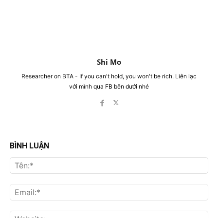
Shi Mo
Researcher on BTA - If you can't hold, you won't be rich. Liên lạc
với mình qua FB bên dưới nhé
BÌNH LUẬN
Tên
Ema
Web