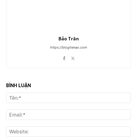
Bảo Trân
https://blogtienao.com
BÌNH LUẬN
Tên
Ema
Web