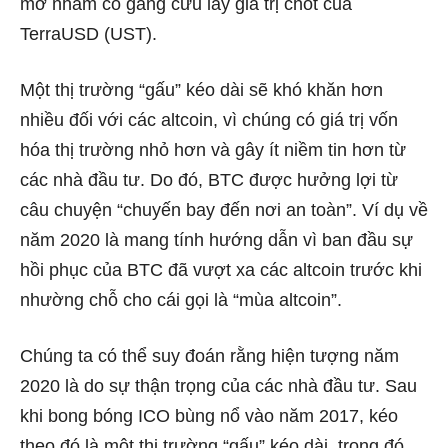
mở nhằm cố gắng cứu lấy giá trị chốt của
TerraUSD (UST).
Một thị trường “gấu” kéo dài sẽ khó khăn hơn
nhiều đối với các altcoin, vì chúng có giá trị vốn
hóa thị trường nhỏ hơn và gây ít niềm tin hơn từ
các nhà đầu tư. Do đó, BTC được hưởng lợi từ
câu chuyện “chuyến bay đến nơi an toàn”. Ví dụ về
năm 2020 là mang tính hướng dẫn vì ban đầu sự
hồi phục của BTC đã vượt xa các altcoin trước khi
nhường chỗ cho cái gọi là “mùa altcoin”.
Chúng ta có thể suy đoán rằng hiện tượng năm
2020 là do sự thận trọng của các nhà đầu tư. Sau
khi bong bóng ICO bùng nổ vào năm 2017, kéo
theo đó là một thị trường “gấu” kéo dài, trong đó