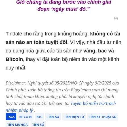
Giờ chúng ta đang bước vào chính giai
đoạn ‘ngày mưa’ đó.”
Tindale cho rằng trong khủng hoảng,
không có tài
sản nào an toàn tuyệt đối
. Vì vậy, nhà đầu tư nên
đa dạng hóa giữa các tài sản như
vàng, bạc và
Bitcoin
, thay vì đặt toàn bộ niềm tin vào một kênh
duy nhất.
Disclaimer: Nghị quyết số 05/2025/NQ-CP ngày 9/9/2025 của
Chính phủ, toàn bộ thông tin trên Blogtienao.com chỉ mang
tính chất tham khảo, không phải là khuyến nghị tài chính
hay tư vấn đầu tư. Chi tiết xem tại
Tuyên bố miễn trừ trách
nhiệm pháp lý
.
TAGS
BITCOIN
BTC
TIỀN ẢO
TIỀN ĐIỆN TỬ
TIỀN KỸ THUẬT SỐ
TIỀN MÃ HÓA
TIỀN SỐ