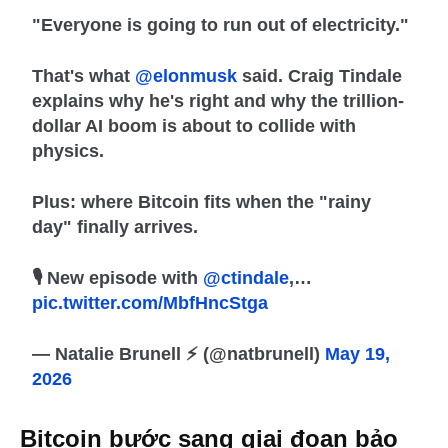
"Everyone is going to run out of electricity."
That's what
@elonmusk
said. Craig Tindale
explains why he's right and why the trillion-
dollar AI boom is about to collide with
physics.
Plus: where Bitcoin fits when the "rainy
day" finally arrives.
🎙️ New episode with
@ctindale
,…
pic.twitter.com/MbfHncStga
— Natalie Brunell ⚡️ (@natbrunell)
May 19,
2026
Bitcoin bước sang giai đoạn bảo