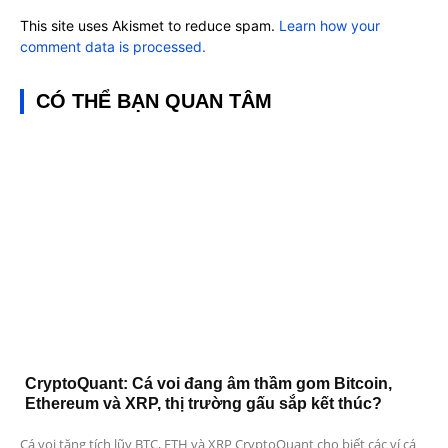
This site uses Akismet to reduce spam.
Learn how your
comment data is processed.
CÓ THỂ BẠN QUAN TÂM
CryptoQuant: Cá voi đang âm thầm gom Bitcoin,
Ethereum và XRP, thị trường gấu sắp kết thúc?
Cá voi tăng tích lũy BTC, ETH và XRP CryptoQuant cho biết các ví cá