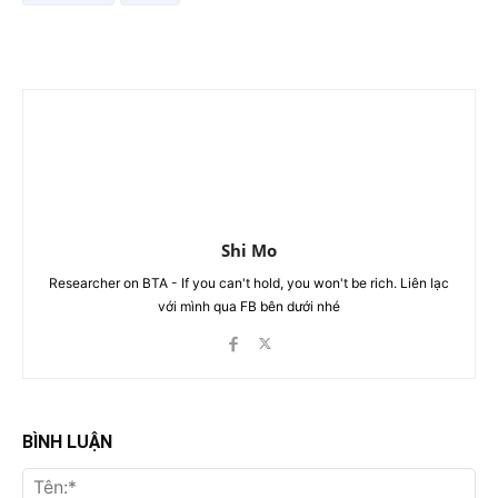
Shi Mo
Researcher on BTA - If you can't hold, you won't be rich. Liên lạc
với mình qua FB bên dưới nhé
BÌNH LUẬN
Tên