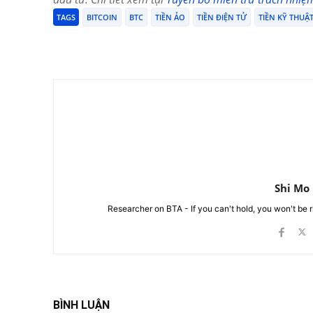
TAGS
BITCOIN
BTC
TIỀN ẢO
TIỀN ĐIỆN TỬ
TIỀN KỸ THUẬ
Chia Sẻ
Shi Mo
Researcher on BTA - If you can't hold, you won't be 
BÌNH LUẬN