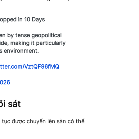
topped in 10 Days
en by tense geopolitical
e, making it particularly
his environment.
witter.com/VztQF96fMQ
2026
i sát
n tục được chuyển lên sàn có thể