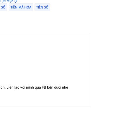
T SỐ
TIỀN MÃ HÓA
TIỀN SỐ
rich. Liên lạc với mình qua FB bên dưới nhé