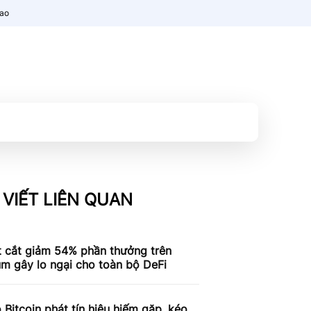
nao
 VIẾT LIÊN QUAN
t cắt giảm 54% phần thưởng trên
m gây lo ngại cho toàn bộ DeFi
 Bitcoin phát tín hiệu hiếm gặp, kéo