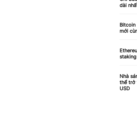
dài nhấ
Bitcoin
mới cùn
Ethere
staking
Nhà sá
thể trở
USD