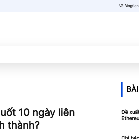
Về Blogtie
Kiến thức
More
BÀI
uốt 10 ngày liên
Đề xuấ
Ethereu
nh thành?
Chỉ báo