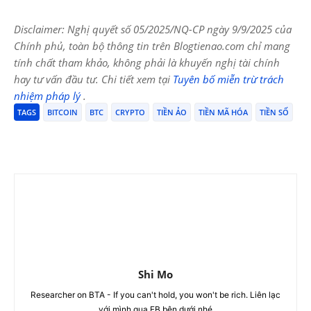
Disclaimer: Nghị quyết số 05/2025/NQ-CP ngày 9/9/2025 của
Chính phủ, toàn bộ thông tin trên Blogtienao.com chỉ mang
tính chất tham khảo, không phải là khuyến nghị tài chính
hay tư vấn đầu tư. Chi tiết xem tại
Tuyên bố miễn trừ trách
nhiệm pháp lý
.
TAGS
BITCOIN
BTC
CRYPTO
TIỀN ẢO
TIỀN MÃ HÓA
TIỀN SỐ
Shi Mo
Researcher on BTA - If you can't hold, you won't be rich. Liên lạc
với mình qua FB bên dưới nhé