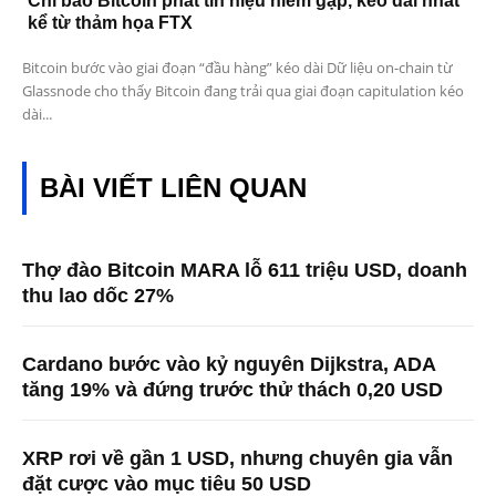
Chỉ báo Bitcoin phát tín hiệu hiếm gặp, kéo dài nhất
kể từ thảm họa FTX
Bitcoin bước vào giai đoạn “đầu hàng” kéo dài Dữ liệu on-chain từ
Glassnode cho thấy Bitcoin đang trải qua giai đoạn capitulation kéo
dài...
BÀI VIẾT LIÊN QUAN
Thợ đào Bitcoin MARA lỗ 611 triệu USD, doanh
thu lao dốc 27%
Cardano bước vào kỷ nguyên Dijkstra, ADA
tăng 19% và đứng trước thử thách 0,20 USD
XRP rơi về gần 1 USD, nhưng chuyên gia vẫn
đặt cược vào mục tiêu 50 USD