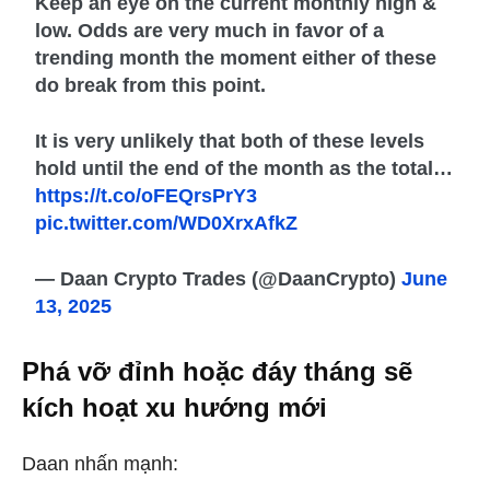
Keep an eye on the current monthly high &
low. Odds are very much in favor of a
trending month the moment either of these
do break from this point.
It is very unlikely that both of these levels
hold until the end of the month as the total…
https://t.co/oFEQrsPrY3
pic.twitter.com/WD0XrxAfkZ
— Daan Crypto Trades (@DaanCrypto)
June
13, 2025
Phá vỡ đỉnh hoặc đáy tháng sẽ
kích hoạt xu hướng mới
Daan nhấn mạnh: