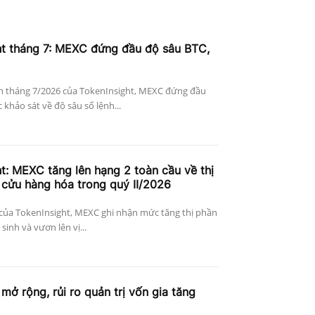
ht tháng 7: MEXC đứng đầu độ sâu BTC,
n tháng 7/2026 của TokenInsight, MEXC đứng đầu
khảo sát về độ sâu sổ lệnh...
t: MEXC tăng lên hạng 2 toàn cầu về thị
cửu hàng hóa trong quý II/2026
 của TokenInsight, MEXC ghi nhận mức tăng thị phần
sinh và vươn lên vị...
 mở rộng, rủi ro quản trị vốn gia tăng