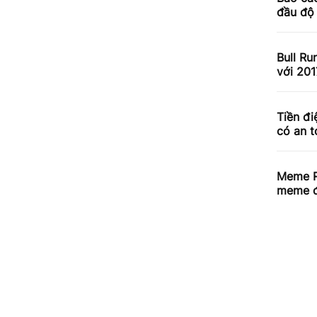
đầu độ
Bull Ru
với 201
Tiền đi
có an 
Meme R
meme đ