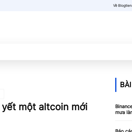
Về Blogtie
Kiến thức
More
BÀI
yết một altcoin mới
Binance
mưa làm
Báo cá