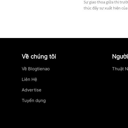
Sự giao thoa giữa thị trư
thúc đẩy sự xuất hiện của 
Về chúng tôi
Người
Về Blogtienao
Thuật N
Liên Hệ
Advertise
Tuyển dụng