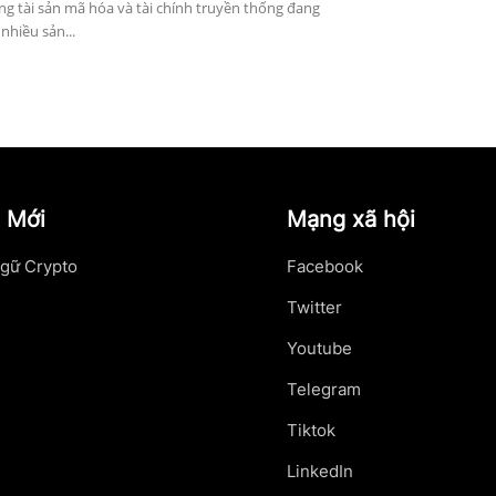
ờng tài sản mã hóa và tài chính truyền thống đang
nhiều sản...
 Mới
Mạng xã hội
gữ Crypto
Facebook
Twitter
Youtube
Telegram
Tiktok
LinkedIn