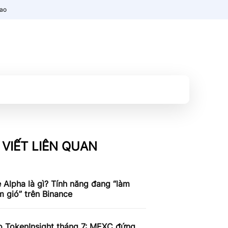
nao
 VIẾT LIÊN QUAN
 Alpha là gì? Tính năng đang “làm
 gió” trên Binance
o TokenInsight tháng 7: MEXC đứng