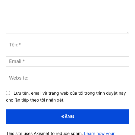
Bình
luận:
Tên
Ema
Web
Lưu tên, email và trang web của tôi trong trình duyệt này
cho lần tiếp theo tôi nhận xét.
This site uses Akismet to reduce spam.
Learn how your