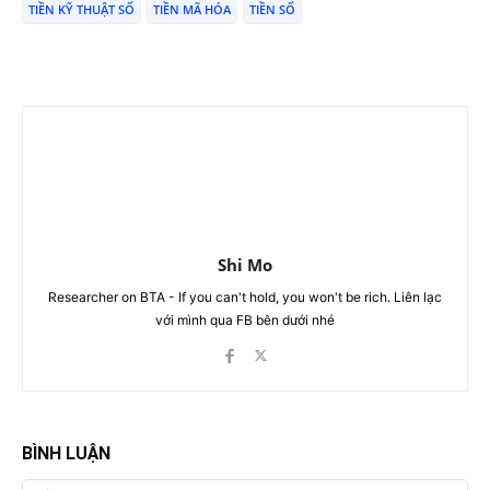
TIỀN KỸ THUẬT SỐ
TIỀN MÃ HÓA
TIỀN SỐ
Shi Mo
Researcher on BTA - If you can't hold, you won't be rich. Liên lạc
với mình qua FB bên dưới nhé
BÌNH LUẬN
Tên