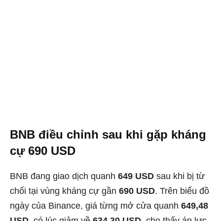
BNB điều chỉnh sau khi gặp kháng
cự 690 USD
BNB đang giao dịch quanh
649 USD
sau khi bị từ
chối tại vùng kháng cự gần
690 USD
. Trên biểu đồ
ngày của Binance, giá từng mở cửa quanh
649,48
USD
, có lúc giảm về
634,30 USD
, cho thấy áp lực