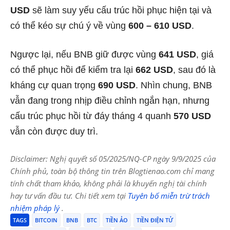
USD
sẽ làm suy yếu cấu trúc hồi phục hiện tại và
có thể kéo sự chú ý về vùng
600 – 610 USD
.
Ngược lại, nếu BNB giữ được vùng
641 USD
, giá
có thể phục hồi để kiểm tra lại
662 USD
, sau đó là
kháng cự quan trọng
690 USD
. Nhìn chung, BNB
vẫn đang trong nhịp điều chỉnh ngắn hạn, nhưng
cấu trúc phục hồi từ đáy tháng 4 quanh
570 USD
vẫn còn được duy trì.
Disclaimer: Nghị quyết số 05/2025/NQ-CP ngày 9/9/2025 của
Chính phủ, toàn bộ thông tin trên Blogtienao.com chỉ mang
tính chất tham khảo, không phải là khuyến nghị tài chính
hay tư vấn đầu tư. Chi tiết xem tại
Tuyên bố miễn trừ trách
nhiệm pháp lý
.
TAGS
BITCOIN
BNB
BTC
TIỀN ẢO
TIỀN ĐIỆN TỬ