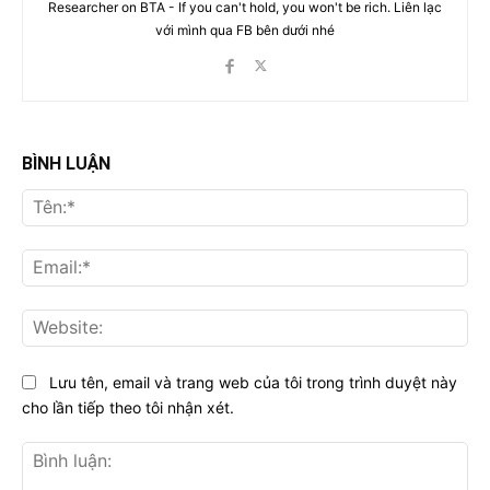
Researcher on BTA - If you can't hold, you won't be rich. Liên lạc
với mình qua FB bên dưới nhé
BÌNH LUẬN
Tên
Ema
Web
Lưu tên, email và trang web của tôi trong trình duyệt này
cho lần tiếp theo tôi nhận xét.