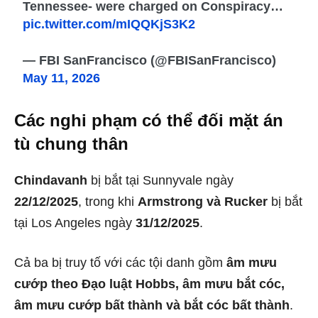
Tennessee- were charged on Conspiracy…
pic.twitter.com/mIQQKjS3K2
— FBI SanFrancisco (@FBISanFrancisco)
May 11, 2026
Các nghi phạm có thể đối mặt án
tù chung thân
Chindavanh
bị bắt tại Sunnyvale ngày
22/12/2025
, trong khi
Armstrong và Rucker
bị bắt
tại Los Angeles ngày
31/12/2025
.
Cả ba bị truy tố với các tội danh gồm
âm mưu
cướp theo Đạo luật Hobbs, âm mưu bắt cóc,
âm mưu cướp bất thành và bắt cóc bất thành
.