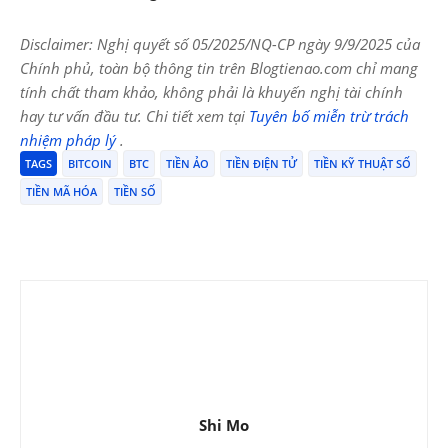
Disclaimer: Nghị quyết số 05/2025/NQ-CP ngày 9/9/2025 của
Chính phủ, toàn bộ thông tin trên Blogtienao.com chỉ mang
tính chất tham khảo, không phải là khuyến nghị tài chính
hay tư vấn đầu tư. Chi tiết xem tại
Tuyên bố miễn trừ trách
nhiệm pháp lý
.
TAGS
BITCOIN
BTC
TIỀN ẢO
TIỀN ĐIỆN TỬ
TIỀN KỸ THUẬT SỐ
TIỀN MÃ HÓA
TIỀN SỐ
Shi Mo