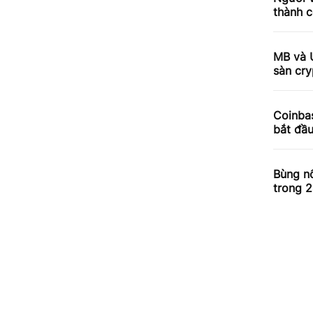
thành c
MB và 
sàn cry
Coinbas
bắt đầ
Bùng nổ
trong 2