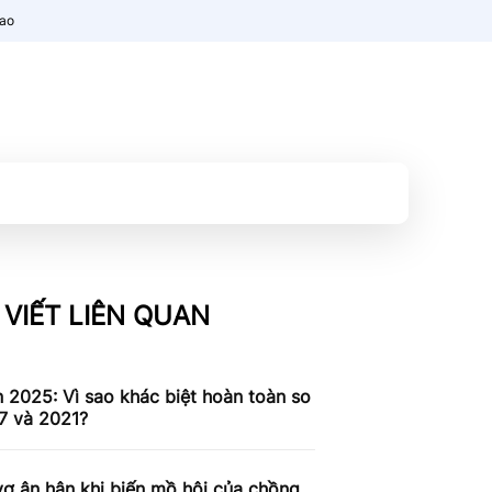
nao
 VIẾT LIÊN QUAN
n 2025: Vì sao khác biệt hoàn toàn so
7 và 2021?
ợ ân hận khi biến mồ hôi của chồng