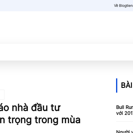
Về Blogtie
Kiến thức
More
BÀI
o nhà đầu tư
Bull Ru
với 201
ận trọng trong mùa
Người v