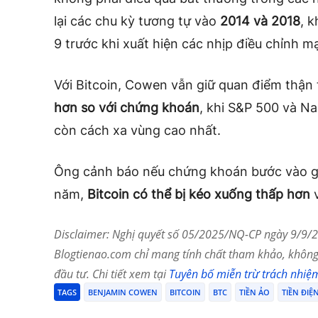
lại các chu kỳ tương tự vào
2014 và 2018
, 
9 trước khi xuất hiện các nhịp điều chỉnh m
Với Bitcoin, Cowen vẫn giữ quan điểm thận
hơn so với chứng khoán
, khi S&P 500 và N
còn cách xa vùng cao nhất.
Ông cảnh báo nếu chứng khoán bước vào gia
năm,
Bitcoin có thể bị kéo xuống thấp hơn
v
Disclaimer: Nghị quyết số 05/2025/NQ-CP ngày 9/9/20
Blogtienao.com chỉ mang tính chất tham khảo, không 
đầu tư. Chi tiết xem tại
Tuyên bố miễn trừ trách nhiệ
TAGS
BENJAMIN COWEN
BITCOIN
BTC
TIỀN ẢO
TIỀN ĐIỆ