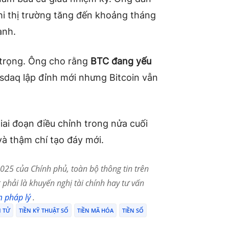
khi thị trường tăng đến khoảng tháng
ạnh.
 trọng. Ông cho rằng
BTC đang yếu
asdaq lập đỉnh mới nhưng Bitcoin vẫn
i đoạn điều chỉnh trong nửa cuối
à thậm chí tạo đáy mới.
25 của Chính phủ, toàn bộ thông tin trên
phải là khuyến nghị tài chính hay tư vấn
m pháp lý
.
N TỬ
TIỀN KỸ THUẬT SỐ
TIỀN MÃ HÓA
TIỀN SỐ