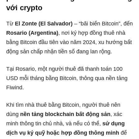
với crypto
Từ
El Zonte (El Salvador)
– “bãi biển Bitcoin”, đến
Rosario (Argentina)
, nơi ký hợp đồng thuê nhà
bằng Bitcoin đầu tiên vào năm 2024, xu hướng bất
động sản chấp nhận tiền số đang lan rộng.
Tại Rosario, một người thuê đã thanh toán 100
USD mỗi tháng bằng Bitcoin, thông qua nền tảng
Fiwind.
Khi tìm nhà thuê bằng Bitcoin, người thuê nên
dùng
nền tảng blockchain bất động sản
, xác
minh thông tin chủ nhà, và nếu có thể,
sử dụng
dịch vụ ký quỹ hoặc hợp đồng thông minh
để