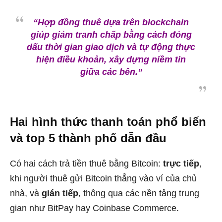
“Hợp đồng thuê dựa trên blockchain
giúp giảm tranh chấp bằng cách đóng
dấu thời gian giao dịch và tự động thực
hiện điều khoản, xây dựng niềm tin
giữa các bên.”
Hai hình thức thanh toán phổ biến
và top 5 thành phố dẫn đầu
Có hai cách trả tiền thuê bằng Bitcoin:
trực tiếp
,
khi người thuê gửi Bitcoin thẳng vào ví của chủ
nhà, và
gián tiếp
, thông qua các nền tảng trung
gian như BitPay hay Coinbase Commerce.