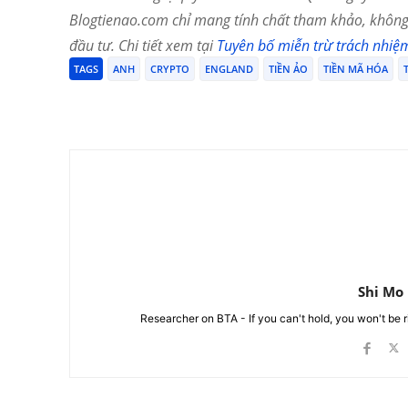
Blogtienao.com chỉ mang tính chất tham khảo, không 
đầu tư. Chi tiết xem tại
Tuyên bố miễn trừ trách nhiệ
TAGS
ANH
CRYPTO
ENGLAND
TIỀN ẢO
TIỀN MÃ HÓA
Chia Sẻ
Shi Mo
Researcher on BTA - If you can't hold, you won't be 