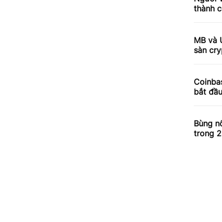
thành c
MB và 
sàn cry
Coinbas
bắt đầ
Bùng nổ
trong 2