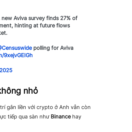
 new Aviva survey finds 27% of
ment, hinting at future flows
et.
Censuswide
polling for Aviva
om/9xejvGEIGh
 2025
 không nhỏ
í gắn liền với crypto ở Anh vẫn còn
rực tiếp qua sàn như
Binance
hay