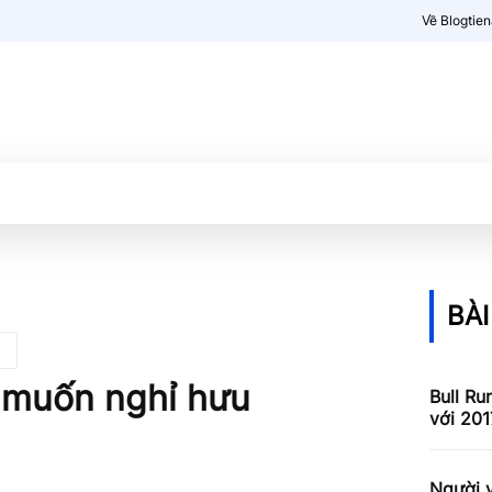
Về Blogtie
Kiến thức
More
BÀI
 muốn nghỉ hưu
Bull Ru
với 201
Người v