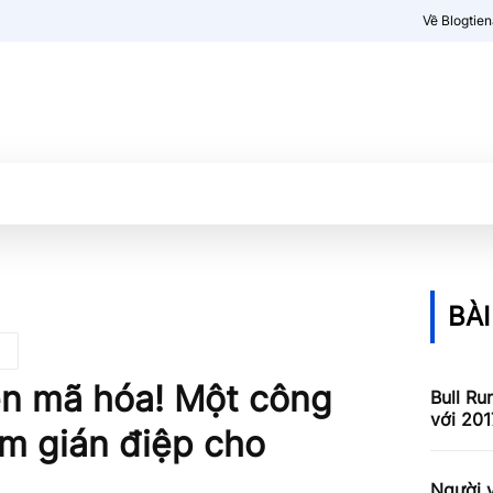
Về Blogtie
Kiến thức
More
BÀI
ền mã hóa! Một công
Bull Ru
với 201
àm gián điệp cho
Người v