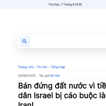
Thứ Sáu, 7 Tháng 8 2026
Tin tức
Nổi bật
Người Mới 🔥
Trang chủ
Tin tức
Tổng hợp
Tác giả
Shi Mo
24/06/2025
Bán đứng đất nước vì ti
dân Israel bị cáo buộc l
Iran!