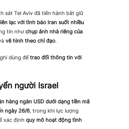
h sát Tel Aviv đã tiến hành bắt giữ
iên lạc với tình báo Iran suốt nhiều
ông tin như
chụp ảnh nhà riêng của
 và
vẽ hình theo chỉ đạo
.
 nghi dùng để
trao đổi thông tin với
yển người Israel
ận hàng ngàn USD dưới dạng tiền mã
ến ngày 26/6
, trong khi lực lượng
 để xác định
quy mô hoạt động tình