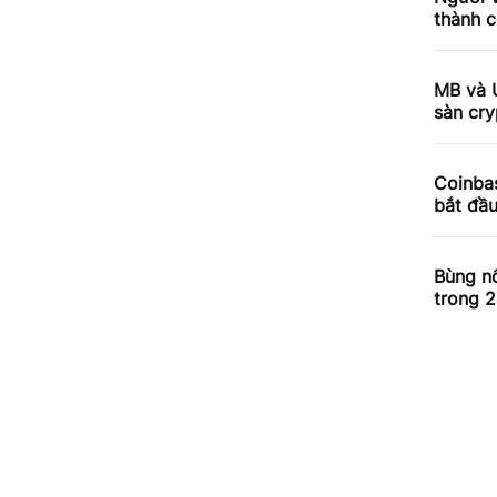
thành c
MB và 
sàn cry
Coinbas
bắt đầ
Bùng nổ
trong 2