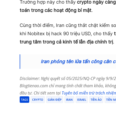
Trường hợp này cho thấy
crypto ngày càng
toán trong các hoạt động bí mật
.
Cùng thời điểm, Iran cũng thắt chặt kiểm so
khi Nobitex bị hack 90 triệu USD, cho thấy
trung tâm trong cả kinh tế lẫn địa chính trị
.
Iran phóng tên lửa tấn công căn c
Disclaimer: Nghị quyết số 05/2025/NQ-CP ngày 9/9/20
Blogtienao.com chỉ mang tính chất tham khảo, không 
đầu tư. Chi tiết xem tại
Tuyên bố miễn trừ trách nhiệ
TAGS
CRYPTO
GIÁN ĐIỆP
IRAN
ISRAEL
TIỀN ẢO
TIỀN 
Chia Sẻ