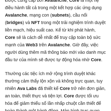
Được cung cấp bởi
Avalanche
,
Core
là một hệ
điều hành tất cả trong một kết hợp các ứng dụng
Avalanche
, mạng con (
subnets
), cầu nối
(
bridges
) và
NFT
trong một trải nghiệm trình duyệt
liền mạch, hiệu suất cao. Kể từ khi phát hành,
Core
sẽ là cách dễ nhất để truy cập toàn bộ sức
mạnh của
Web3
trên
Avalanche
. Giờ đây, việc
người dùng thêm mã thông báo mới vào danh mục
đầu tư của mình sẽ được tự động hóa nhờ
Core
.
Thường các tiệc ích mở rộng trình duyệt khác
thường cảm thấy lộn xộn và không trực quan, tuy
nhiên
Ava Labs
đã thiết kế
Core
trở nên đơn giản,
an toàn, thiết thực và tiện lợi.
Core
được tối ưu
hóa để giảm thiểu số lần nhấp chuột cần thiết để
hoàn thành một hành động. Màn hình trực quan