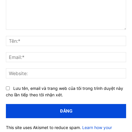
Bình
luận:
Tên
Ema
Web
Lưu tên, email và trang web của tôi trong trình duyệt này
cho lần tiếp theo tôi nhận xét.
This site uses Akismet to reduce spam.
Learn how your