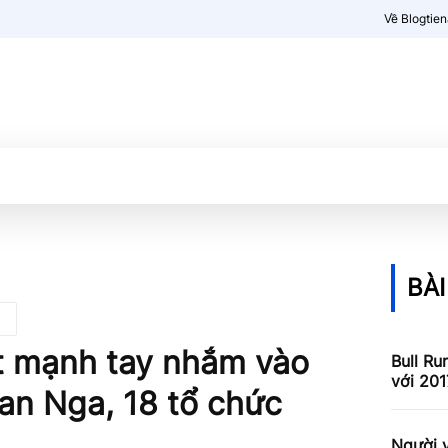
Về Blogtie
Kiến thức
More
BÀI
t mạnh tay nhắm vào
Bull Ru
với 201
uan Nga, 18 tổ chức
Người v