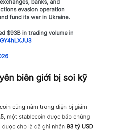
o exchanges, banks, and
nctions evasion operation
nd fund its war in Ukraine.
ed $93B in trading volume in
/9GY4hLXJU3
026
ên biên giới bị soi kỹ
coin cũng nằm trong diện bị giám
A5
, một stablecoin được bảo chứng
, được cho là đã ghi nhận
93 tỷ USD