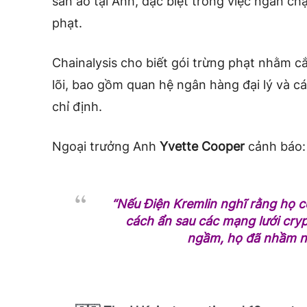
sản ảo tại Anh, đặc biệt trong việc ngăn chặ
phạt.
Chainalysis cho biết gói trừng phạt nhằm cắ
lõi, bao gồm quan hệ ngân hàng đại lý và cá
chỉ định.
Ngoại trưởng Anh
Yvette Cooper
cảnh báo:
“Nếu Điện Kremlin nghĩ rằng họ c
cách ẩn sau các mạng lưới cryp
ngầm, họ đã nhầm n