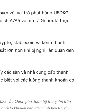
suer
với vai trò phát hành
USDKG
,
dịch A7A5 và mô tả Grinex là thực
rypto, stablecoin và kênh thanh
át lớn hơn khi bị nghi liên quan đến
thấy các sàn và nhà cung cấp thanh
ặc biệt với các luồng thanh khoản có
25 của Chính phủ, toàn bộ thông tin trên
phải là khuyến nghị tài chính hay tư vấn