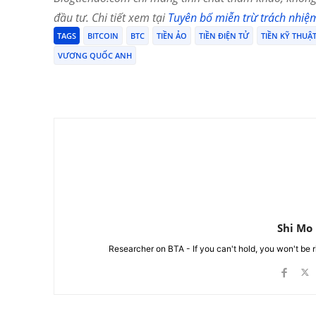
đầu tư. Chi tiết xem tại
Tuyên bố miễn trừ trách nhiệ
TAGS
BITCOIN
BTC
TIỀN ẢO
TIỀN ĐIỆN TỬ
TIỀN KỸ THUẬ
VƯƠNG QUỐC ANH
Chia Sẻ
Shi Mo
Researcher on BTA - If you can't hold, you won't be 