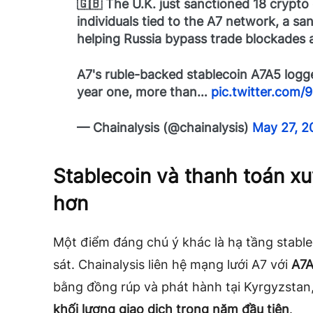
🇬🇧 The U.K. just sanctioned 18 crypt
individuals tied to the A7 network, a sa
helping Russia bypass trade blockades a
A7's ruble-backed stablecoin A7A5 logg
year one, more than…
pic.twitter.com
— Chainalysis (@chainalysis)
May 27, 2
Stablecoin và thanh toán xuy
hơn
Một điểm đáng chú ý khác là hạ tầng stable
sát. Chainalysis liên hệ mạng lưới A7 với
A7
bằng đồng rúp và phát hành tại Kyrgyzstan
khối lượng giao dịch trong năm đầu tiên
.