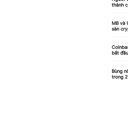
thành c
MB và 
sàn cry
Coinbas
bắt đầ
Bùng nổ
trong 2