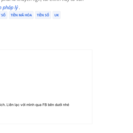
m pháp lý
.
T SỐ
TIỀN MÃ HÓA
TIỀN SỐ
UK
rich. Liên lạc với mình qua FB bên dưới nhé