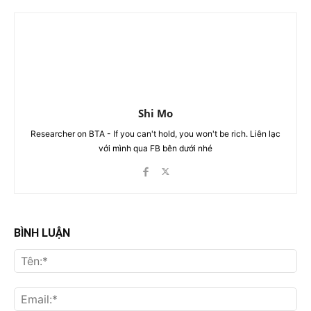
Shi Mo
Researcher on BTA - If you can't hold, you won't be rich. Liên lạc
với mình qua FB bên dưới nhé
BÌNH LUẬN
Tên
Ema