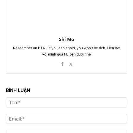
Shi Mo
Researcher on BTA - If you can't hold, you won't be rich. Liên lạc
với mình qua FB bên dưới nhé
BÌNH LUẬN
Tên
Ema
Web