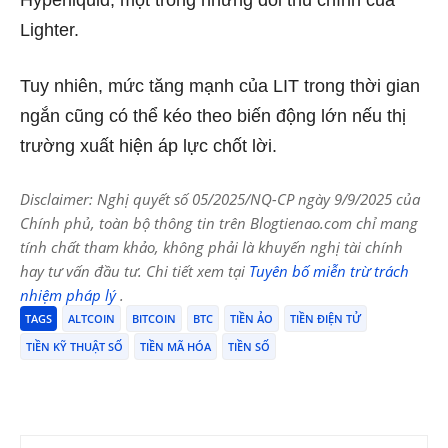
Hyperliquid, một trong những đối thủ chính của
Lighter.
Tuy nhiên, mức tăng mạnh của LIT trong thời gian
ngắn cũng có thể kéo theo biến động lớn nếu thị
trường xuất hiện áp lực chốt lời.
Disclaimer: Nghị quyết số 05/2025/NQ-CP ngày 9/9/2025 của
Chính phủ, toàn bộ thông tin trên Blogtienao.com chỉ mang
tính chất tham khảo, không phải là khuyến nghị tài chính
hay tư vấn đầu tư. Chi tiết xem tại
Tuyên bố miễn trừ trách
nhiệm pháp lý
.
TAGS
ALTCOIN
BITCOIN
BTC
TIỀN ẢO
TIỀN ĐIỆN TỬ
TIỀN KỸ THUẬT SỐ
TIỀN MÃ HÓA
TIỀN SỐ