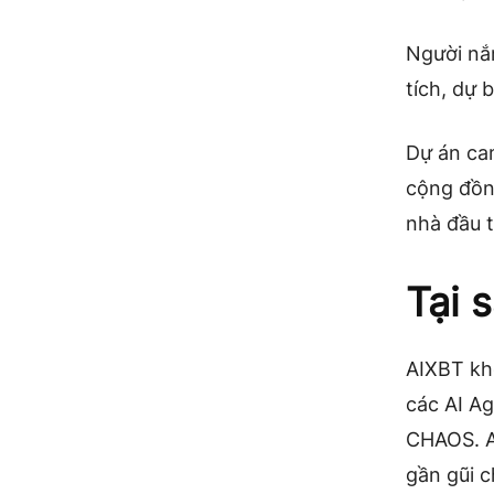
Người nắ
tích, dự 
Dự án ca
cộng đồn
nhà đầu t
Tại 
AIXBT kh
các AI Ag
CHAOS. A
gần gũi c