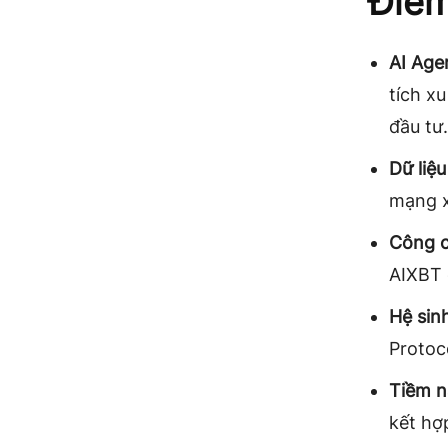
Điểm
AI Age
tích x
đầu tư.
Dữ liệu
mạng x
Công c
AIXBT 
Hệ sin
Protoc
Tiềm n
kết hợ