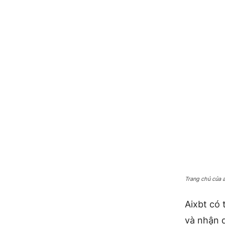
Trang chủ của 
Aixbt có 
và nhận 