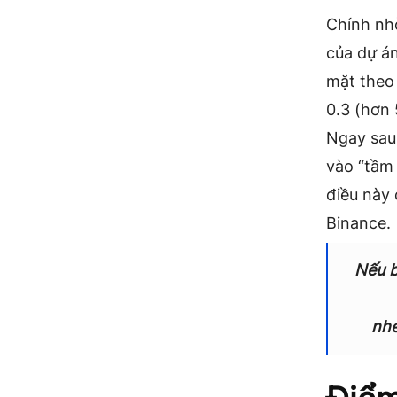
Chính nh
của dự á
mặt theo
0.3 (hơn 
Ngay sau
vào “tầm
điều này 
Binance.
Nếu b
nh