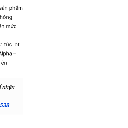
 sản phẩm
chóng
lên mức
p tức lọt
Alpha
–
rên
ể nhận
5538