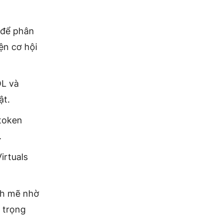
 để phân
ện cơ hội
OL và
ật.
token
.
irtuals
nh mẽ nhờ
 trọng