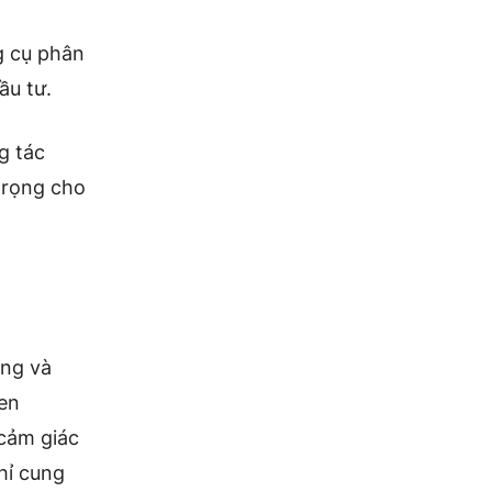
g cụ phân
ầu tư.
g tác
trọng cho
ùng và
ken
cảm giác
hỉ cung