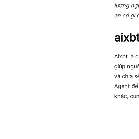
lượng ngư
án có gì 
aixbt
Aixbt là 
giúp ngườ
và chia s
Agent để 
khác, cun