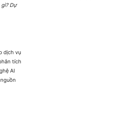
 gì? Dự
p dịch vụ
phân tích
ghệ AI
c nguồn