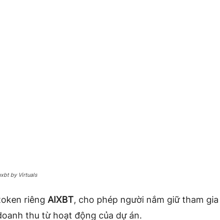
axbt by Virtuals
token riêng
AIXBT
, cho phép người nắm giữ tham gia 
doanh thu từ hoạt động của dự án.