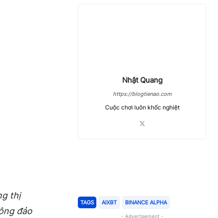
Nhật Quang
https://blogtienao.com
Cuộc chơi luôn khốc nghiệt
Chia Sẻ
g thị
TAGS
AIXBT
BINANCE ALPHA
đông đảo
- Advertisement -