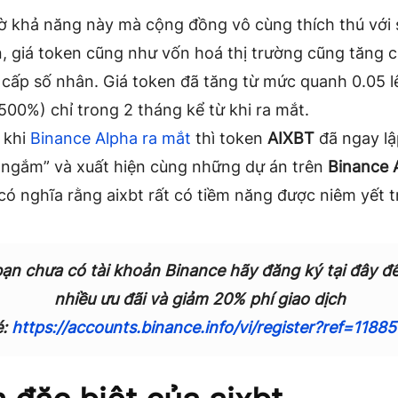
ờ khả năng này mà cộng đồng vô cùng thích thú với
n, giá token cũng như vốn hoá thị trường cũng tăng 
 cấp số nhân. Giá token đã tăng từ mức quanh 0.05 
500%) chỉ trong 2 tháng kể từ khi ra mắt.
 khi
Binance Alpha ra mắt
thì token
AIXBT
đã ngay lậ
 ngắm” và xuất hiện cùng những dự án trên
Binance 
có nghĩa rằng aixbt rất có tiềm năng được niêm yết t
ạn chưa có tài khoản Binance hãy đăng ký tại đây đ
nhiều ưu đãi và giảm 20% phí giao dịch
é:
https://accounts.binance.info/vi/register?ref=1188