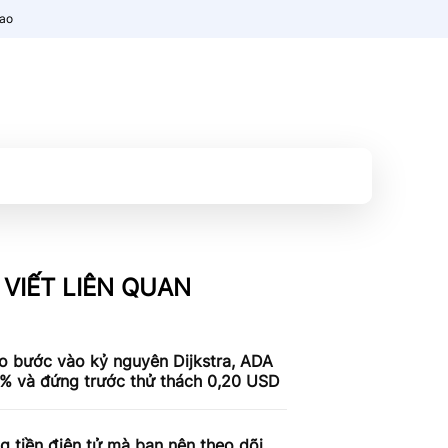
nao
 VIẾT LIÊN QUAN
o bước vào kỷ nguyên Dijkstra, ADA
9% và đứng trước thử thách 0,20 USD
g tiền điện tử mà bạn nên theo dõi