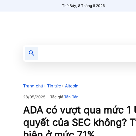
Thứ Bảy, 8 Tháng 8 2026
Tin tức
Nổi bật
Người Mới 🔥
Trang chủ
Tin tức
Altcoin
Tác giả
Tân Tân
28/05/2025
ADA có vượt qua mức 1
quyết của SEC không? T
hiện ở mức 71%