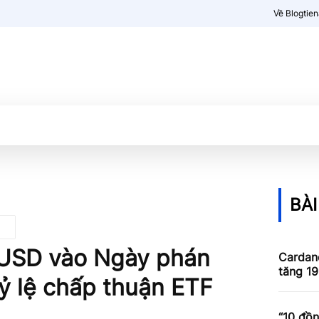
Về Blogtie
Kiến thức
More
BÀI
 USD vào Ngày phán
Cardan
tăng 1
ỷ lệ chấp thuận ETF
“10 đồn