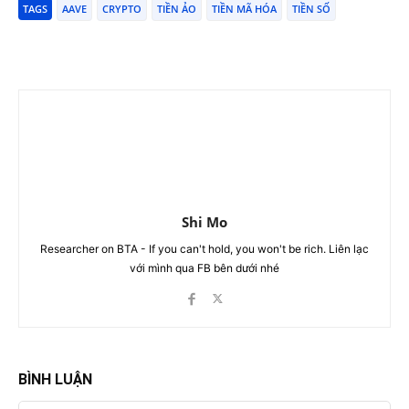
TAGS
AAVE
CRYPTO
TIỀN ẢO
TIỀN MÃ HÓA
TIỀN SỐ
Shi Mo
Researcher on BTA - If you can't hold, you won't be rich. Liên lạc
với mình qua FB bên dưới nhé
BÌNH LUẬN