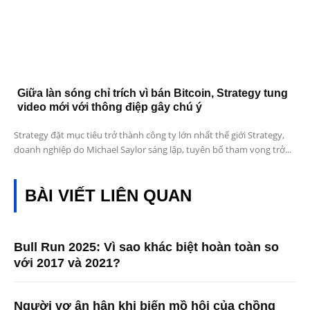
Giữa làn sóng chỉ trích vì bán Bitcoin, Strategy tung
video mới với thông điệp gây chú ý
Strategy đặt mục tiêu trở thành công ty lớn nhất thế giới Strategy,
doanh nghiệp do Michael Saylor sáng lập, tuyên bố tham vọng trở...
BÀI VIẾT LIÊN QUAN
Bull Run 2025: Vì sao khác biệt hoàn toàn so
với 2017 và 2021?
Người vợ ân hận khi biến mồ hôi của chồng