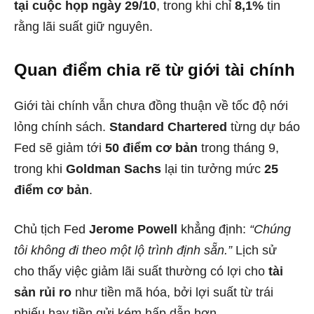
tại cuộc họp ngày 29/10
, trong khi chỉ
8,1%
tin
rằng lãi suất giữ nguyên.
Quan điểm chia rẽ từ giới tài chính
Giới tài chính vẫn chưa đồng thuận về tốc độ nới
lỏng chính sách.
Standard Chartered
từng dự báo
Fed sẽ giảm tới
50 điểm cơ bản
trong tháng 9,
trong khi
Goldman Sachs
lại tin tưởng mức
25
điểm cơ bản
.
Chủ tịch Fed
Jerome Powell
khẳng định:
“Chúng
tôi không đi theo một lộ trình định sẵn.”
Lịch sử
cho thấy việc giảm lãi suất thường có lợi cho
tài
sản rủi ro
như tiền mã hóa, bởi lợi suất từ trái
phiếu hay tiền gửi kém hấp dẫn hơn.