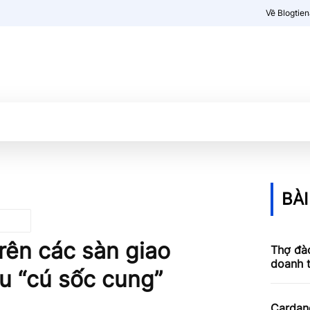
Về Blogtie
Kiến thức
More
BÀI
 trên các sàn giao
Thợ đào
doanh 
ệu “cú sốc cung”
Cardan