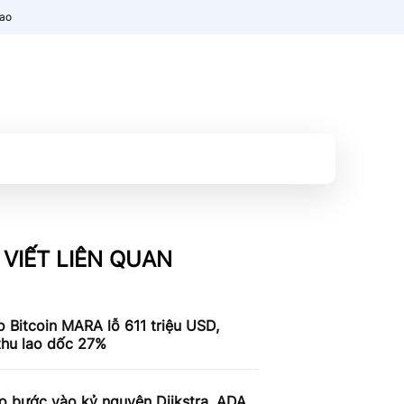
nao
 VIẾT LIÊN QUAN
 Bitcoin MARA lỗ 611 triệu USD,
thu lao dốc 27%
o bước vào kỷ nguyên Dijkstra, ADA