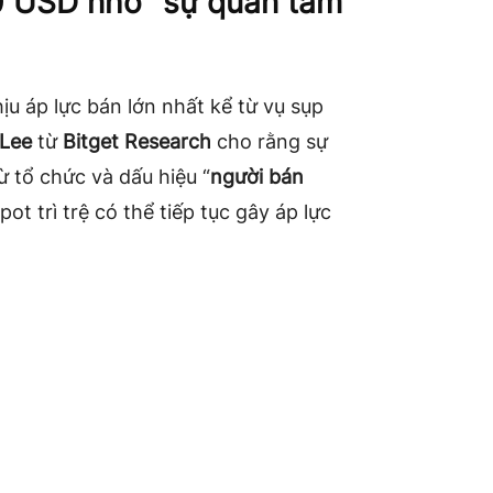
00 USD nhờ “sự quan tâm
ịu áp lực bán lớn nhất kể từ vụ sụp
 Lee
từ
Bitget Research
cho rằng sự
 tổ chức và dấu hiệu “
người bán
ot trì trệ có thể tiếp tục gây áp lực