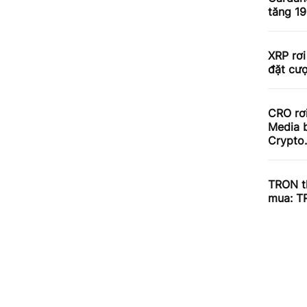
tăng 1
XRP rơi
đặt cư
CRO rơ
Media b
Crypto
TRON th
mua: T