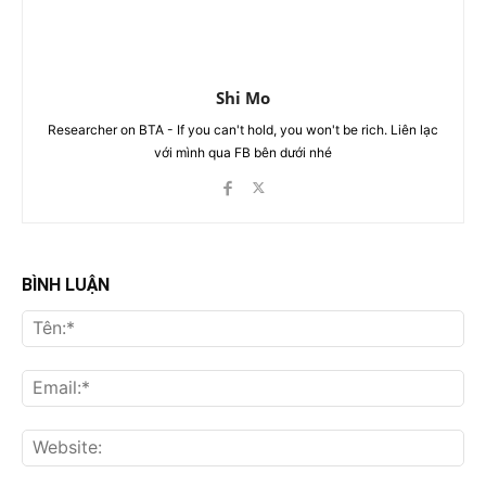
Shi Mo
Researcher on BTA - If you can't hold, you won't be rich. Liên lạc
với mình qua FB bên dưới nhé
BÌNH LUẬN
Tên
Ema
Web