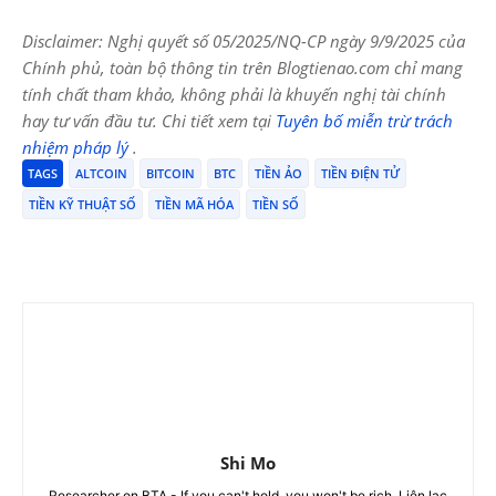
Disclaimer: Nghị quyết số 05/2025/NQ-CP ngày 9/9/2025 của
Chính phủ, toàn bộ thông tin trên Blogtienao.com chỉ mang
tính chất tham khảo, không phải là khuyến nghị tài chính
hay tư vấn đầu tư. Chi tiết xem tại
Tuyên bố miễn trừ trách
nhiệm pháp lý
.
TAGS
ALTCOIN
BITCOIN
BTC
TIỀN ẢO
TIỀN ĐIỆN TỬ
TIỀN KỸ THUẬT SỐ
TIỀN MÃ HÓA
TIỀN SỐ
Shi Mo
Researcher on BTA - If you can't hold, you won't be rich. Liên lạc