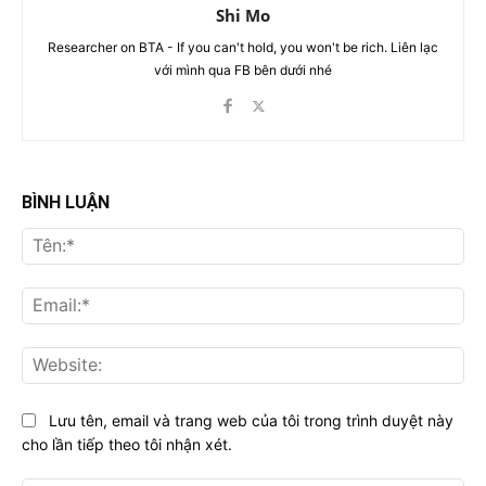
Shi Mo
Researcher on BTA - If you can't hold, you won't be rich. Liên lạc
với mình qua FB bên dưới nhé
BÌNH LUẬN
Tên
Ema
Web
Lưu tên, email và trang web của tôi trong trình duyệt này
cho lần tiếp theo tôi nhận xét.