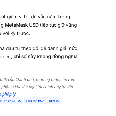
ụt giảm vị trí, dù vẫn nằm trong
êng
MetaMask USD
tiếp tục giữ vững
 với kỳ trước.
hà đầu tư theo dõi để đánh giá mức
nhiên,
chỉ số này không đồng nghĩa
25 của Chính phủ, toàn bộ thông tin trên
phải là khuyến nghị tài chính hay tư vấn
m pháp lý
.
ỀN KỸ THUẬT SỐ
TIỀN MÃ HÓA
TIỀN SỐ