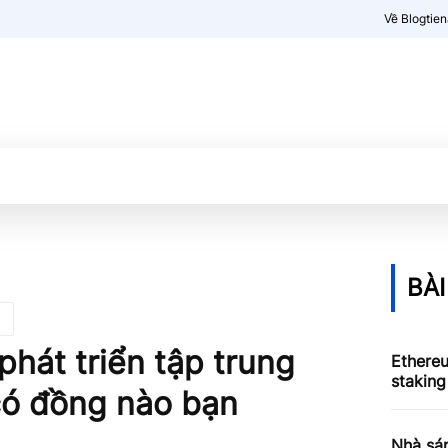
Về Blogtie
Kiến thức
More
BÀI
phát triển tập trung
Ethere
staking
có đồng nào bạn
Nhà sá