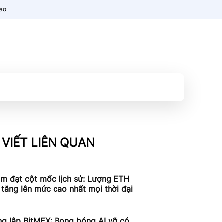
nao
 VIẾT LIÊN QUAN
um đạt cột mốc lịch sử: Lượng ETH
 tăng lên mức cao nhất mọi thời đại
ng lập BitMEX: Bong bóng AI vỡ có