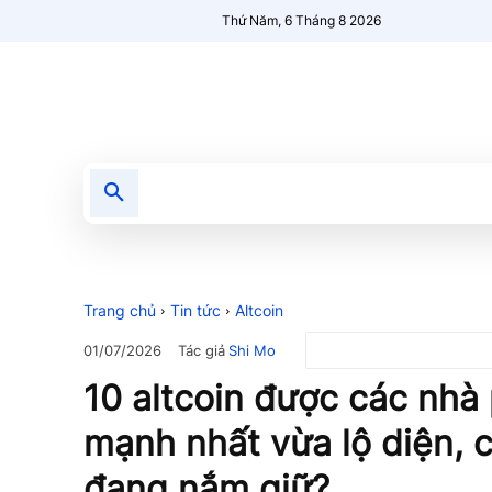
Thứ Năm, 6 Tháng 8 2026
Tin tức
Nổi bật
Người Mới 🔥
Trang chủ
Tin tức
Altcoin
Tác giả
Shi Mo
01/07/2026
10 altcoin được các nhà 
mạnh nhất vừa lộ diện, 
đang nắm giữ?