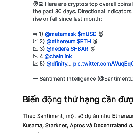
🧑‍💻 Here are crypto’s top overall coin
the past 30 days. Directional indicators
rise or fall since last month:
➡️ 1)
@metamask
$mUSD
🥇
📈 2)
@ethereum
$ETH
🥈
📉 3)
@hedera
$HBAR
🥉
📉 4
@chainlink
📈 5)
@dfinity
…
pic.twitter.com/WuqEq
— Santiment Intelligence (@Santiment
Biến động thứ hạng cần đượ
Theo Santiment, một số dự án như
Ethereu
Kusama, Starknet, Aptos và Decentraland
đã