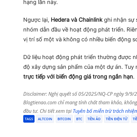
hạng lần này.
Ngược lại,
Hedera và Chainlink
ghi nhận sự s
nhóm dẫn đầu về hoạt động phát triển. Ri
vị trí số một và không có nhiều biến động so
Dữ liệu hoạt động phát triển thường được n
độ xây dựng sản phẩm của một dự án. Tuy 
trực tiếp với biến động giá trong ngắn hạn
.
Disclaimer: Nghị quyết số 05/2025/NQ-CP ngày 9/9/20
Blogtienao.com chỉ mang tính chất tham khảo, không 
đầu tư. Chi tiết xem tại
Tuyên bố miễn trừ trách nhiệ
TAGS
ALTCOIN
BITCOIN
BTC
TIỀN ẢO
TIỀN ĐIỆN TỬ
TI
Chia Sẻ