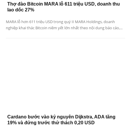
Thợ đào Bitcoin MARA lỗ 611 triệu USD, doanh thu
lao dốc 27%
MARA lỗ hơn 611 triệu USD trong quý II MARA Holdings, doanh
nghiệp khai thác Bitcoin niêm yết lớn nhất theo nội dung báo cáo,...
Cardano bước vào kỷ nguyên Dijkstra, ADA tăng
19% và đứng trước thử thách 0,20 USD