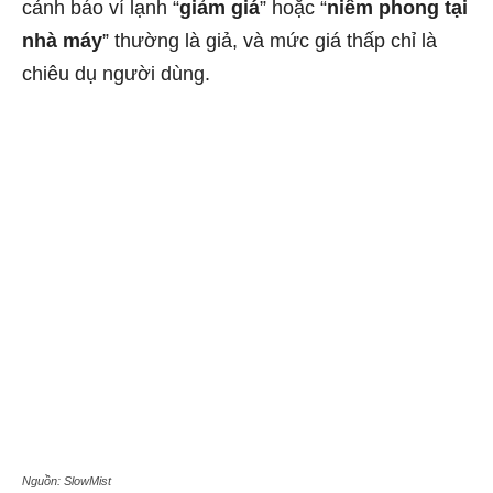
cảnh báo ví lạnh “
giảm giá
” hoặc “
niêm phong tại
nhà máy
” thường là giả, và mức giá thấp chỉ là
chiêu dụ người dùng.
Nguồn: SlowMist