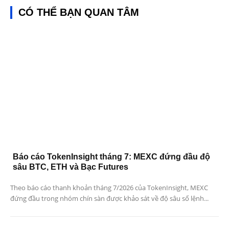
CÓ THỂ BẠN QUAN TÂM
Báo cáo TokenInsight tháng 7: MEXC đứng đầu độ
sâu BTC, ETH và Bạc Futures
Theo báo cáo thanh khoản tháng 7/2026 của TokenInsight, MEXC
đứng đầu trong nhóm chín sàn được khảo sát về độ sâu sổ lệnh...