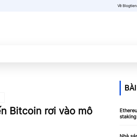
Về Blogtie
Kiến thức
More
BÀI
ến Bitcoin rơi vào mô
Ethere
staking
Nhà sá