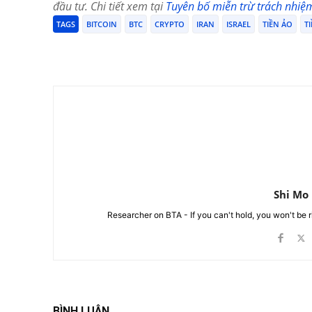
đầu tư. Chi tiết xem tại
Tuyên bố miễn trừ trách nhiệ
TAGS
BITCOIN
BTC
CRYPTO
IRAN
ISRAEL
TIỀN ẢO
T
Chia Sẻ
Shi Mo
Researcher on BTA - If you can't hold, you won't be 
BÌNH LUẬN