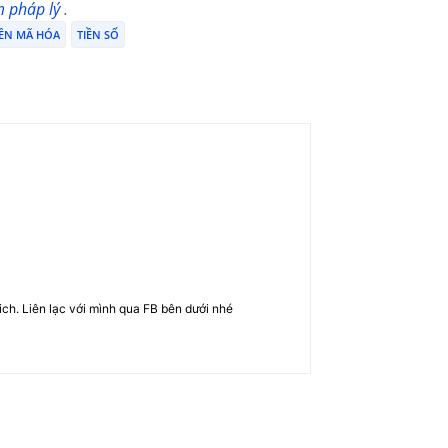
m pháp lý
.
IỀN MÃ HÓA
TIỀN SỐ
rich. Liên lạc với mình qua FB bên dưới nhé