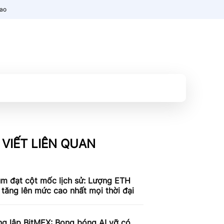
nao
 VIẾT LIÊN QUAN
um đạt cột mốc lịch sử: Lượng ETH
 tăng lên mức cao nhất mọi thời đại
ng lập BitMEX: Bong bóng AI vỡ có