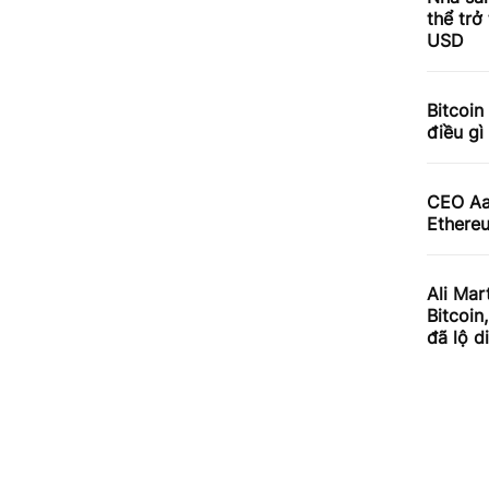
thể trở
USD
Bitcoin
điều gì
CEO Aav
Ethereu
Ali Mar
Bitcoin
đã lộ d