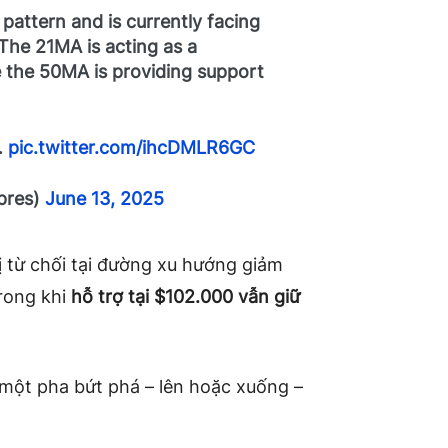
 pattern and is currently facing
 The 21MA is acting as a
le the 50MA is providing support
…
pic.twitter.com/ihcDMLR6GC
pres)
June 13, 2025
bị từ chối tại đường xu hướng giảm
rong khi
hỗ trợ tại $102.000 vẫn giữ
 một pha bứt phá – lên hoặc xuống –