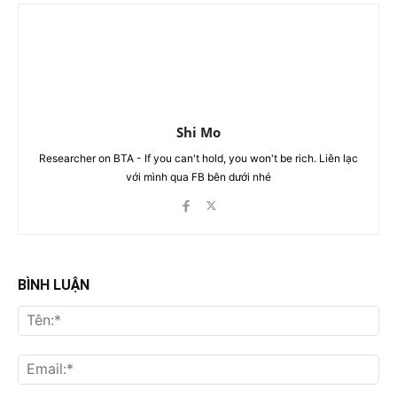
Shi Mo
Researcher on BTA - If you can't hold, you won't be rich. Liên lạc
với mình qua FB bên dưới nhé
BÌNH LUẬN
Tên
Ema