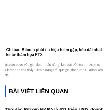
Chỉ báo Bitcoin phát tín hiệu hiếm gặp, kéo dài nhất
kể từ thảm họa FTX
Bitcoin bước vào giai đoạn “đầu hàng” kéo dài Dữ liệu on-chain từ
Glassnode cho thấy Bitcoin đang trải qua giai đoạn capitulation kéo
dài...
BÀI VIẾT LIÊN QUAN
Thợ đào Bitcoin MARA lỗ 611 triệu USD, doanh