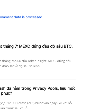
comment data is processed.
ht tháng 7: MEXC đứng đầu độ sâu BTC,
n tháng 7/2026 của TokenInsight, MEXC đứng đầu
khảo sát về độ sâu sổ lệnh...
h đã nằm trong Privacy Pools, liệu mốc
 phục?
 cự 512 USD Zcash (ZEC) bước vào ngày 6/8 với nỗ
an trọng sau chuỗi...