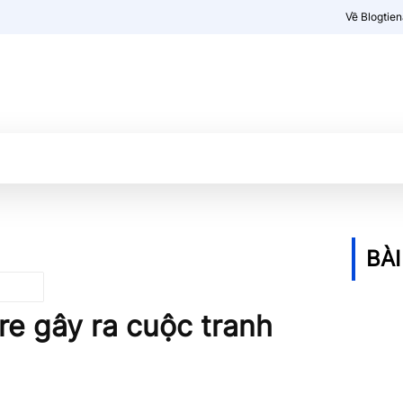
Về Blogtie
Kiến thức
More
BÀI
re gây ra cuộc tranh