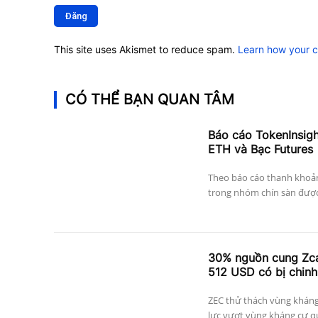
luận:
This site uses Akismet to reduce spam.
Learn how your 
CÓ THỂ BẠN QUAN TÂM
Báo cáo TokenInsig
ETH và Bạc Futures
Theo báo cáo thanh khoả
trong nhóm chín sàn được 
30% nguồn cung Zcas
512 USD có bị chinh
ZEC thử thách vùng kháng
lực vượt vùng kháng cự qu