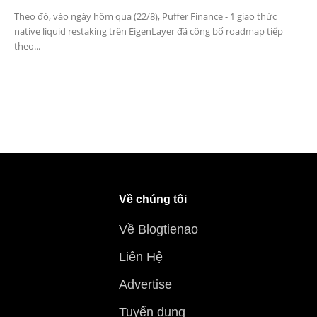
Theo đó, vào ngày hôm qua (22/8), Puffer Finance - 1 giao thức
native liquid restaking trên EigenLayer đã công bố roadmap tiếp
theo...
Về chúng tôi
Về Blogtienao
Liên Hệ
Advertise
Tuyển dụng