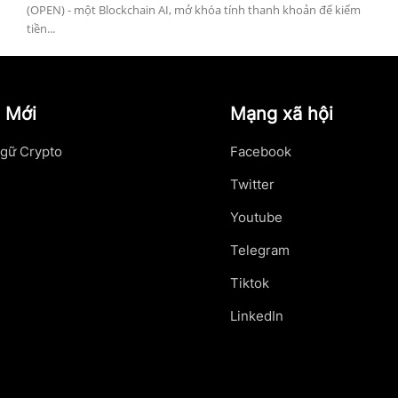
(OPEN) - một Blockchain AI, mở khóa tính thanh khoản để kiếm
tiền...
 Mới
Mạng xã hội
gữ Crypto
Facebook
Twitter
Youtube
Telegram
Tiktok
LinkedIn