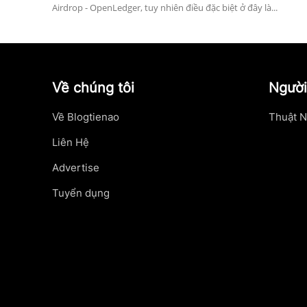
Airdrop - OpenLedger, tuy nhiên điều đặc biệt ở đây là...
Về chúng tôi
Người
Về Blogtienao
Thuật N
Liên Hệ
Advertise
Tuyển dụng