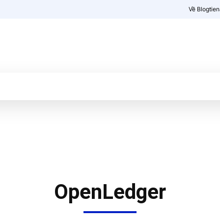
Về Blogtie
Kiến thức
More
OpenLedger