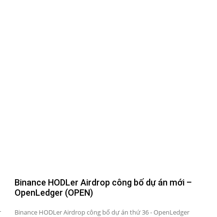
Binance HODLer Airdrop công bố dự án mới –
OpenLedger (OPEN)
r
Binance HODLer Airdrop công bố dự án thứ 36 - OpenLedger