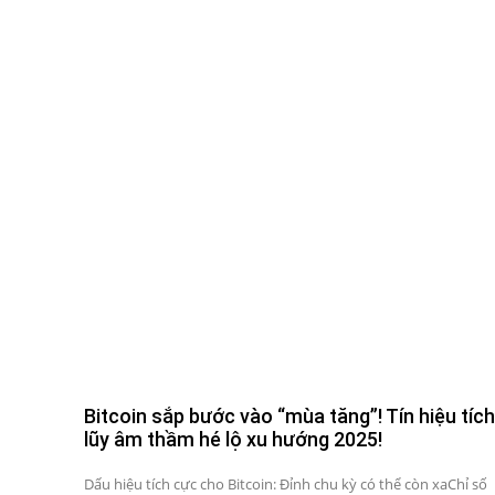
Bitcoin sắp bước vào “mùa tăng”! Tín hiệu tích
lũy âm thầm hé lộ xu hướng 2025!
Dấu hiệu tích cực cho Bitcoin: Đỉnh chu kỳ có thể còn xaChỉ số