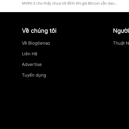
MVRV-Z cho thấy chưa tới đỉnh Khi giá Bitcoin vẫn dao...
Về chúng tôi
Người
Về Blogtienao
Thuật N
Liên Hệ
Advertise
Tuyển dụng