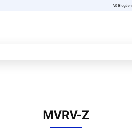
Về Blogtie
Kiến thức
More
MVRV-Z