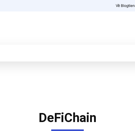
Về Blogtie
Kiến thức
More
DeFiChain