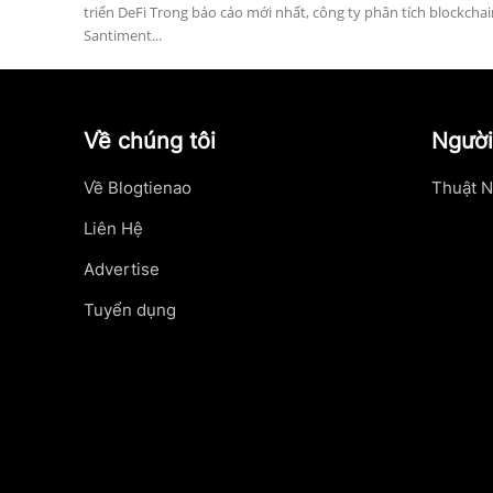
triển DeFi Trong báo cáo mới nhất, công ty phân tích blockchai
Santiment...
Về chúng tôi
Người
Về Blogtienao
Thuật N
Liên Hệ
Advertise
Tuyển dụng