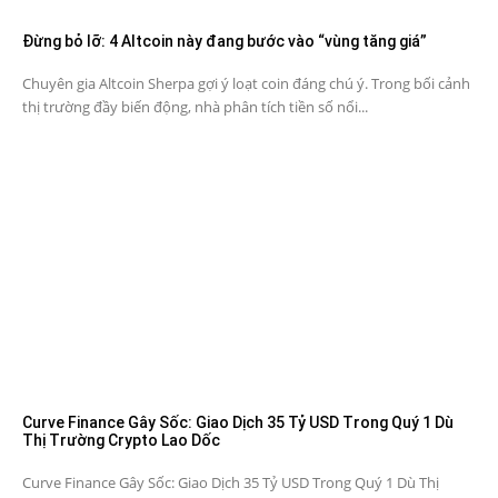
Đừng bỏ lỡ: 4 Altcoin này đang bước vào “vùng tăng giá”
Chuyên gia Altcoin Sherpa gợi ý loạt coin đáng chú ý. Trong bối cảnh
thị trường đầy biến động, nhà phân tích tiền số nổi...
Curve Finance Gây Sốc: Giao Dịch 35 Tỷ USD Trong Quý 1 Dù
Thị Trường Crypto Lao Dốc
Curve Finance Gây Sốc: Giao Dịch 35 Tỷ USD Trong Quý 1 Dù Thị