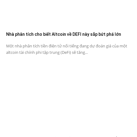
Nhà phân tích cho biết Altcoin về DEFI này sắp bứt phá lớn
Một nhà phân tích tiền điện tử nổi tiếng đang dự đoán giá của một
altcoin tài chính phi tập trung (DeFi) sẽ tăng...