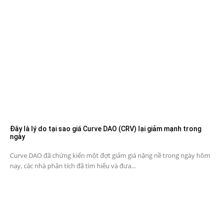
Đây là lý do tại sao giá Curve DAO (CRV) lại giảm mạnh trong
ngày
Curve DAO đã chứng kiến một đợt giảm giá nặng nề trong ngày hôm
nay, các nhà phân tích đã tìm hiểu và đưa...