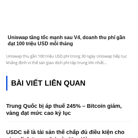
Uniswap tăng tốc mạnh sau V4, doanh thu phí gần
đạt 100 triệu USD mỗi tháng
Uniswap thu gần 100 triệu USD phí trong 30 ngày Uniswap tiếp tục
khẳng định vị thế sàn giao dịch phi tập trung lớn nhất...
BÀI VIẾT LIÊN QUAN
Trung Quốc bị áp thuế 245% – Bitcoin giảm,
vàng đạt mức cao kỷ lục
USDC sẽ là tài sản thế chấp đủ điều kiện cho