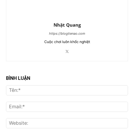
Nhật Quang
https://blogtienao.com
Cuộc chơi luôn khốc nghiệt
BÌNH LUẬN
Tên
Ema
Web