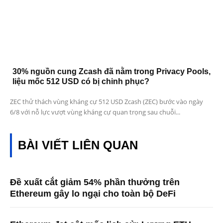
30% nguồn cung Zcash đã nằm trong Privacy Pools,
liệu mốc 512 USD có bị chinh phục?
ZEC thử thách vùng kháng cự 512 USD Zcash (ZEC) bước vào ngày
6/8 với nỗ lực vượt vùng kháng cự quan trọng sau chuỗi...
BÀI VIẾT LIÊN QUAN
Đề xuất cắt giảm 54% phần thưởng trên
Ethereum gây lo ngại cho toàn bộ DeFi