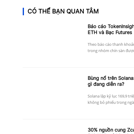
CÓ THỂ BẠN QUAN TÂM
Báo cáo TokenInsig
ETH và Bạc Futures
Theo báo cáo thanh khoả
trong nhóm chín sàn được 
Bùng nổ trên Solana:
gì đang diễn ra?
Solana lập kỷ lục 169,9 tri
không bỏ phiếu trong ngày
30% nguồn cung Zcas