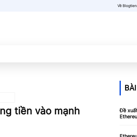
Về Blogtie
Kiến thức
More
BÀI
òng tiền vào mạnh
Đề xuấ
Ethereu
Ethere