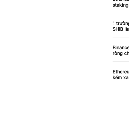
staking
1 trườn
SHIB l
Binance
ròng ch
Ethere
kém xa 