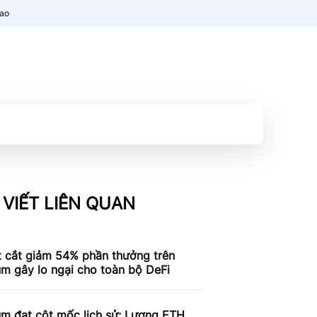
nao
 VIẾT LIÊN QUAN
t cắt giảm 54% phần thưởng trên
m gây lo ngại cho toàn bộ DeFi
um đạt cột mốc lịch sử: Lượng ETH