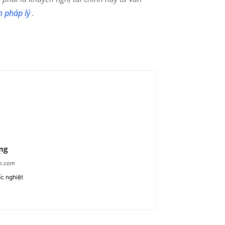
m pháp lý
.
ng
ao.com
c nghiệt