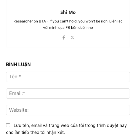
Shi Mo
Researcher on BTA - If you can't hold, you won't be rich. Liên lạc
với mình qua FB bên dưới nhé
BÌNH LUẬN
Tên
Ema
Web
Lưu tên, email và trang web của tôi trong trình duyệt này
cho lần tiếp theo tôi nhận xét.