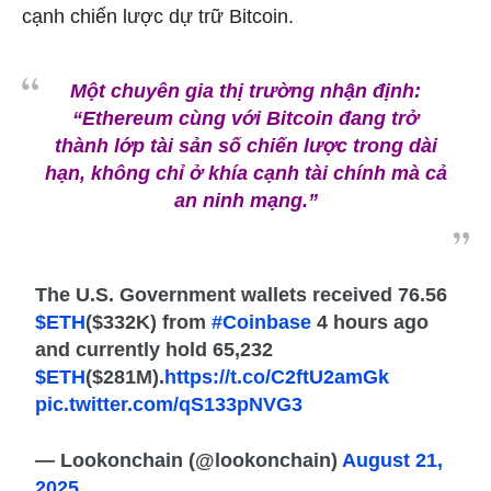
cạnh chiến lược dự trữ Bitcoin.
Một chuyên gia thị trường nhận định:
“Ethereum cùng với Bitcoin đang trở
thành lớp tài sản số chiến lược trong dài
hạn, không chỉ ở khía cạnh tài chính mà cả
an ninh mạng.”
The U.S. Government wallets received 76.56
$ETH
($332K) from
#Coinbase
4 hours ago
and currently hold 65,232
$ETH
($281M).
https://t.co/C2ftU2amGk
pic.twitter.com/qS133pNVG3
— Lookonchain (@lookonchain)
August 21,
2025