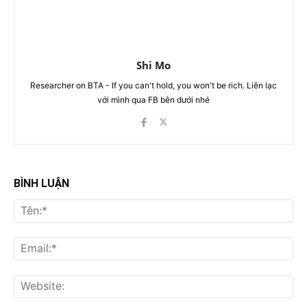
Shi Mo
Researcher on BTA - If you can't hold, you won't be rich. Liên lạc
với mình qua FB bên dưới nhé
BÌNH LUẬN
Tên
Ema
Web