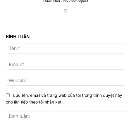
Cuộc chơi luôn khốc nghiệt
BÌNH LUẬN
Tên
Ema
Web
Lưu tên, email và trang web của tôi trong trình duyệt này
cho lần tiếp theo tôi nhận xét.