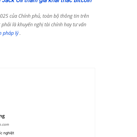
Jack Oil tham gia khai thác Bitcoin
25 của Chính phủ, toàn bộ thông tin trên
phải là khuyến nghị tài chính hay tư vấn
m pháp lý
.
ng
ao.com
c nghiệt