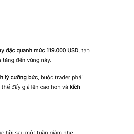
dày đặc quanh mức 119.000 USD
, tạo
n tăng đến vùng này.
anh lý cưỡng bức
, buộc trader phải
ó thể đẩy giá lên cao hơn và
kích
ục hồi sau một tuần giảm nhẹ.