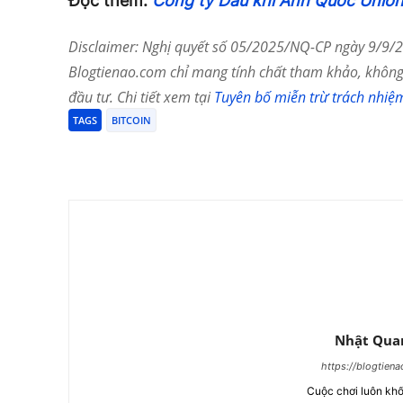
Đọc thêm:
Công ty Dầu khí Anh Quốc Union 
Disclaimer: Nghị quyết số 05/2025/NQ-CP ngày 9/9/20
Blogtienao.com chỉ mang tính chất tham khảo, không 
đầu tư. Chi tiết xem tại
Tuyên bố miễn trừ trách nhiệ
TAGS
BITCOIN
Chia Sẻ
Nhật Qua
https://blogtien
Cuộc chơi luôn khố