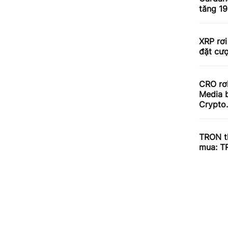
tăng 1
XRP rơi
đặt cư
CRO rơ
Media b
Crypto
TRON th
mua: T