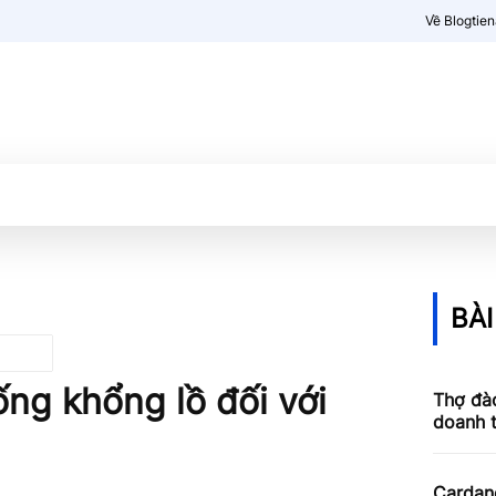
Về Blogtie
Kiến thức
More
BÀI
ng khổng lồ đối với
Thợ đào
doanh 
Cardan