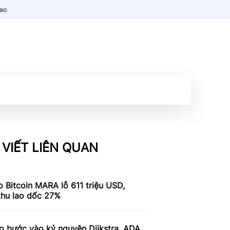
nao
 VIẾT LIÊN QUAN
 Bitcoin MARA lỗ 611 triệu USD,
thu lao dốc 27%
o bước vào kỷ nguyên Dijkstra, ADA