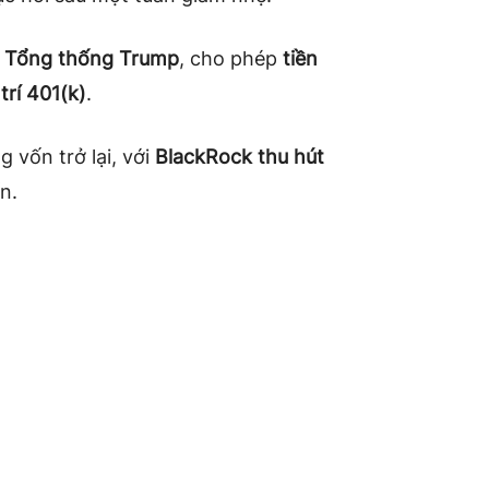
a Tổng thống Trump
, cho phép
tiền
trí 401(k)
.
 vốn trở lại, với
BlackRock thu hút
n.